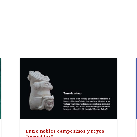
Entre nobles campesinos y reyes
“invisibles”