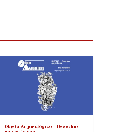
Objeto Arqueológico – Desechos
que no lo son