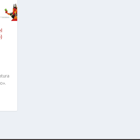
l
)
ptura
no».