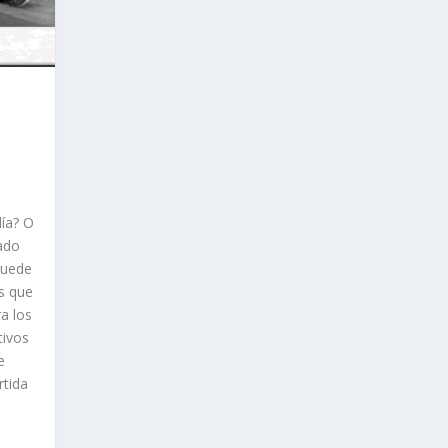
día? O
iado
puede
s que
a los
tivos
e
rtida