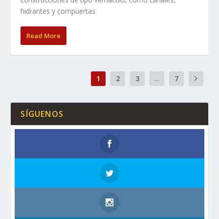
hidrantes y compuertas
Read More
1
2
3
...
7
SÍGUENOS