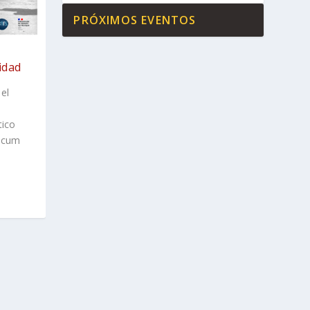
PRÓXIMOS EVENTOS
idad
 el
tico
nicum