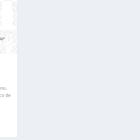
ano,
co de