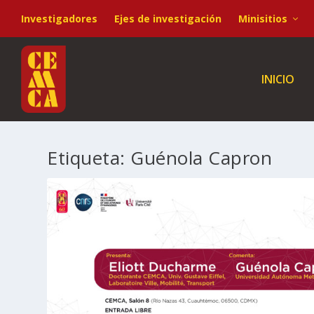
Investigadores
Ejes de investigación
Minisitios
INICIO
Etiqueta:
Guénola Capron