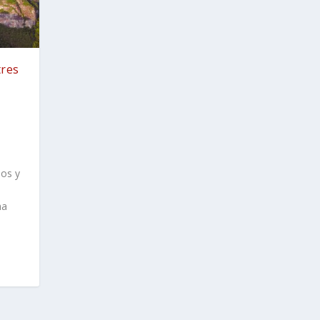
tres
ios y
ha