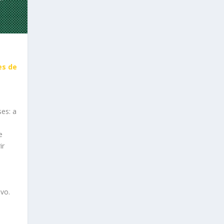
es de
ses: a
e
ir
vo.