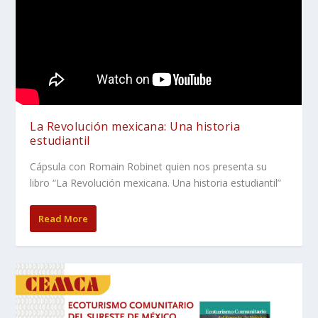
La Revolución mexicana: Una historia
estudiantil
Cápsula con Romain Robinet quien nos presenta su
libro “La Revolución mexicana. Una historia estudiantil”
Read More