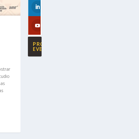
PRÓXIMOS
EVENTOS
strar
tudio
las
as