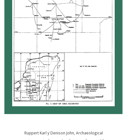
Ruppert Karl y Denison John, Archaeological