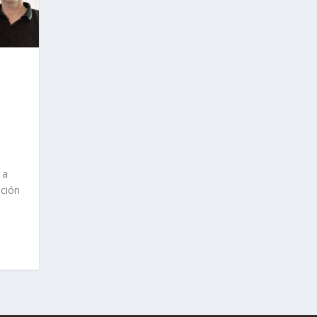
 a
ación