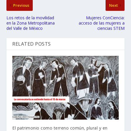
Previous
Next
Los retos de la movilidad
Mujeres ConCiencia:
en la Zona Metropolitana
acceso de las mujeres a
del Valle de México
ciencias STEM
RELATED POSTS
El patrimonio como terreno común, plural y en