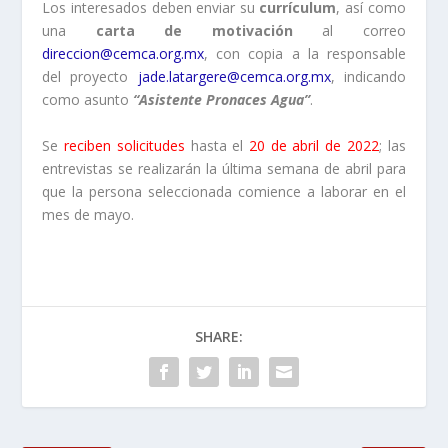
Los interesados deben enviar su
currículum
, así como
una
carta de motivación
al correo
direccion@cemca.org.mx
, con copia a la responsable
del proyecto
jade.latargere@cemca.org.mx
, indicando
como asunto
“Asistente Pronaces Agua”
.
Se
reciben solicitudes
hasta el
20 de abril de 2022
; las
entrevistas se realizarán la última semana de abril para
que la persona seleccionada comience a laborar en el
mes de mayo.
SHARE: