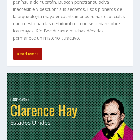
península de Yucatán. Buscan penetrar su selva
inaccesible y descubrir sus secretos. Esos pioneros de
la arqueología maya encuentran unas ruinas especiales
que cuestionan las certidumbres que se tenían sobre
los mayas: Río Bec durante muchas décadas
permanece un misterio atractivo.
Read More