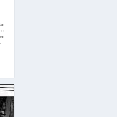
ión
ses
 en
s