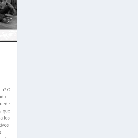
día? O
iado
puede
s que
a los
tivos
e