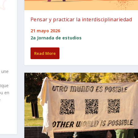
Pensar y practicar la interdisciplinariedad
21 mayo 2026
2a Jornada de estudios
Read More
t une
s
rique
ou en
e