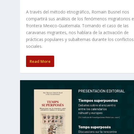
A través del método etnográfico, Romain Busnel nos
compartirá sus análisis de los fenómenos migratorios e
frontera Mexico-Guatemala. Tomando el caso de las
caravanas migrantes, nos hablara de la activación de
prácticas populares y subalternas durante los conflictos
sociales.
Read More