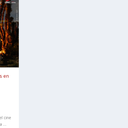
as en
el cine
ía …