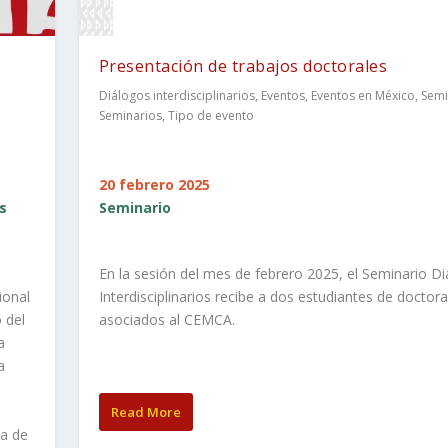
Presentación de trabajos doctorales
Diálogos interdisciplinarios
,
Eventos
,
Eventos en México
,
Semi
o
Seminarios
,
Tipo de evento
20 febrero 2025
s
Seminario
En la sesión del mes de febrero 2025, el Seminario D
ional
Interdisciplinarios recibe a dos estudiantes de doctor
 del
asociados al CEMCA.
a
a
Read More
la de