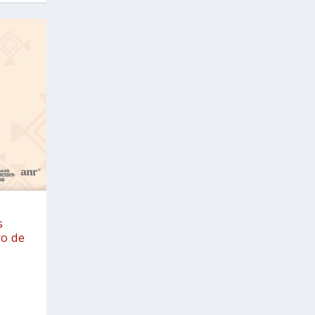
s
ro de