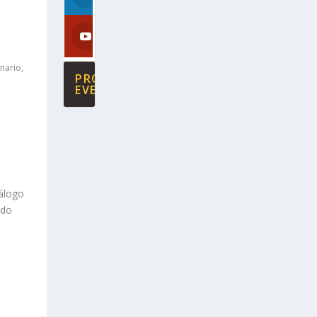
nario
,
PRÓXIMOS
EVENTOS
iálogo
ado