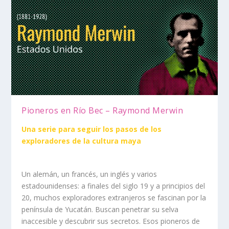
Pioneros en Río Bec – Raymond Merwin
Una serie para seguir los pasos de los
exploradores de la cultura maya
Un alemán, un francés, un inglés y varios
estadounidenses: a finales del siglo 19 y a principios del
20, muchos exploradores extranjeros se fascinan por la
península de Yucatán. Buscan penetrar su selva
inaccesible y descubrir sus secretos. Esos pioneros de