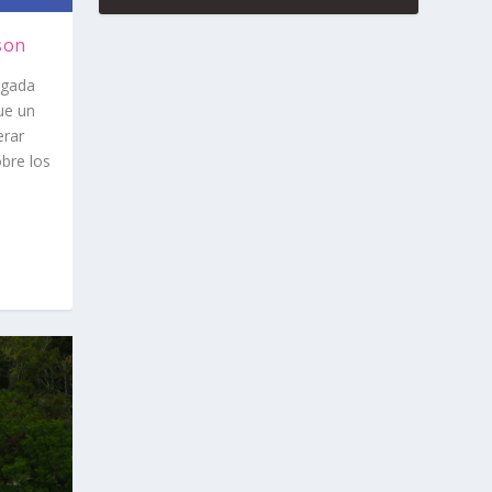
son
rgada
ue un
erar
bre los