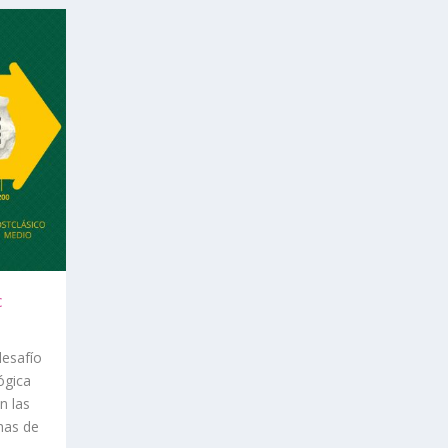
c
desafío
ógica
n las
has de