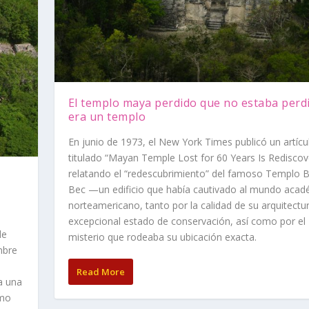
El templo maya perdido que no estaba perdi
era un templo
En junio de 1973, el New York Times publicó un artícu
titulado “Mayan Temple Lost for 60 Years Is Rediscov
relatando el “redescubrimiento” del famoso Templo B
Bec —un edificio que había cautivado al mundo acad
norteamericano, tanto por la calidad de su arquitectur
excepcional estado de conservación, así como por el
de
misterio que rodeaba su ubicación exacta.
mbre
Read More
a una
omo