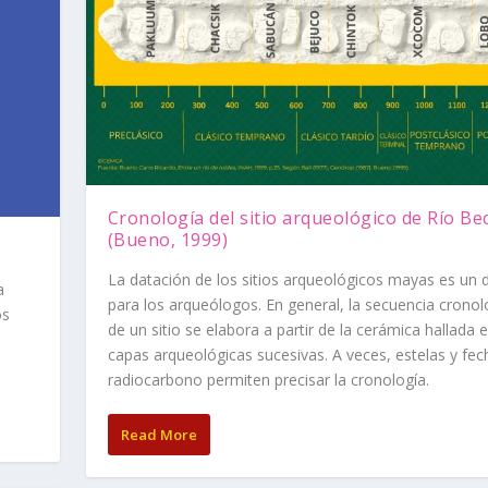
Cronología del sitio arqueológico de Río Be
(Bueno, 1999)
La datación de los sitios arqueológicos mayas es un 
a
para los arqueólogos. En general, la secuencia cronol
os
de un sitio se elabora a partir de la cerámica hallada e
e
capas arqueológicas sucesivas. A veces, estelas y fec
radiocarbono permiten precisar la cronología.
Read More