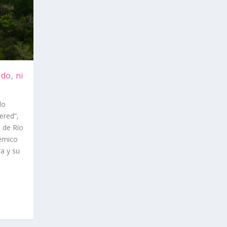
do, ni
lo
ered”,
 de Río
émico
a y su