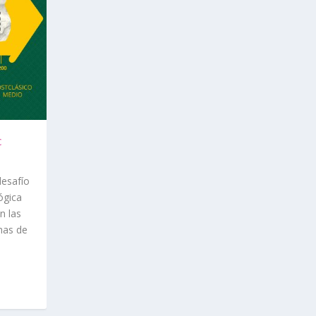
c
desafío
ógica
n las
has de