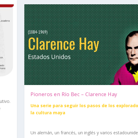
Pioneros en Río Bec – Clarence Hay
tivo.
Una serie para seguir los pasos de los explorad
e
la cultura maya
Un alemán, un francés, un inglés y varios estadounide