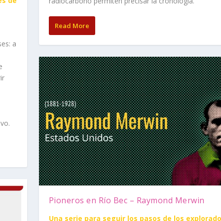
es de
radiocarbono permiten precisar la cronología.
Read More
ses: a
e
ir
vo.
Pioneros en Río Bec – Raymond Merwin
Una serie para seguir los pasos de los explorad