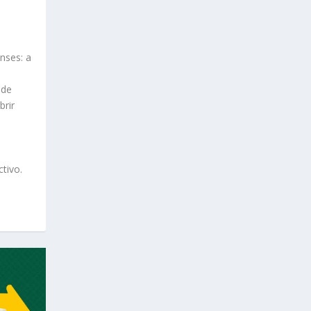
nses: a
 de
brir
tivo.