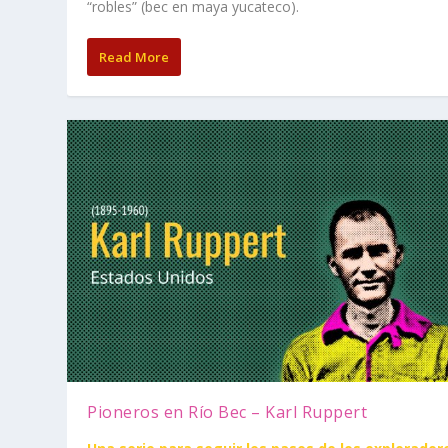
“robles” (bec en maya yucateco).
Read More
Pioneros en Río Bec – Karl Ruppert