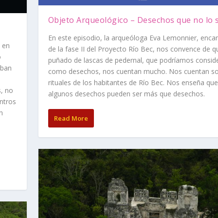
Objeto Arqueológico – Desechos que no lo 
En este episodio, la arqueóloga Eva Lemonnier, enca
o en
de la fase II del Proyecto Río Bec, nos convence de q
o
puñado de lascas de pedernal, que podríamos consid
aban
como desechos, nos cuentan mucho. Nos cuentan so
rituales de los habitantes de Río Bec. Nos enseña que
s, no
algunos desechos pueden ser más que desechos.
ntros
n
Read More