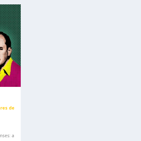
ores de
nses: a